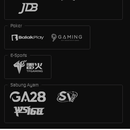
Poker
E-Sports
Sabung Ayam