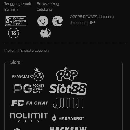
Tanggung Jawab
Browser Yang
Bermain
Didukung
©2026 DEWA89. Hak cipta
dilindungi | 18+
Platform Penyedia Layanan
Slots