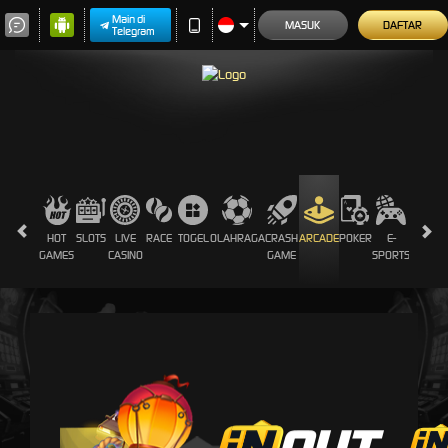
Main di
MASUK
DAFTAR
Telegram
HOT
SLOTS
LIVE
RACE
TOGEL
OLAHRAGA
CRASH
ARCADE
POKER
E-
SABUN
GAMES
CASINO
GAME
SPORTS
AYAM