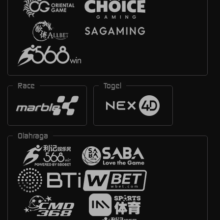
Race
Togel
Olahraga