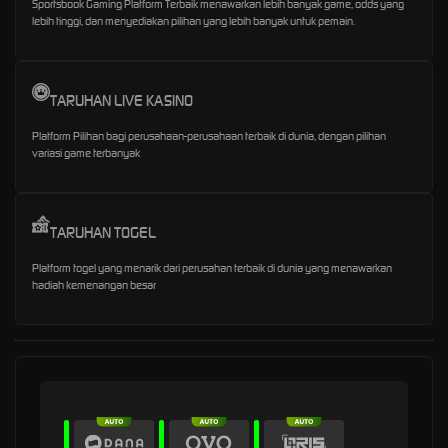
Sportsbook Gaming Platform Terbaik menawarkan lebih banyak game, odds yang
lebih tinggi, dan menyediakan pilihan yang lebih banyak untuk pemain.
TARUHAN LIVE KASINO
Platform Pilihan bagi perusahaan-perusahaan terbaik di dunia, dengan pilihan
variasi game terbanyak
TARUHAN TOGEL
Platform togel yang menarik dari perusahan terbaik di dunia yang menawarkan
hadiah kemenangan besar