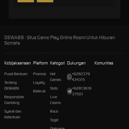
DEWA89 : Situs Game Play Online Resmi Untuk Hiburan
Semata
Kebijaksanaan
Platform
Kategori
Dukungan
Komunitas
Pusat Bantuan
Promosi
Hot
+6282379
Games
434315
Tentang
Loyalty
DEWA89
Slots
+62813619
Referral
37501
Responsible
Live
Gambling
Casino
Syarat dan
Race
Ketentuan
Togel
Olahraga