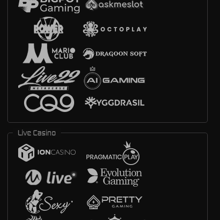
Live Casino