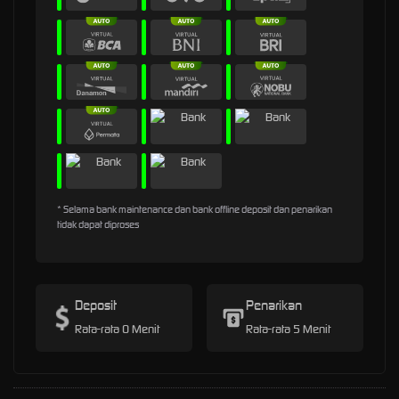
* Selama bank maintenance dan bank offline deposit dan penarikan
tidak dapat diproses
Deposit
Penarikan
Rata-rata 0 Menit
Rata-rata 5 Menit