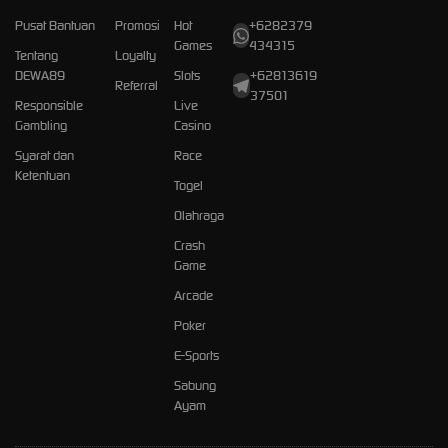
Pusat Bantuan
Promosi
Hot
+6282379
Games
434315
Tentang
Loyalty
DEWA89
Slots
+62813619
Referral
37501
Responsible
Live
Gambling
Casino
Syarat dan
Race
Ketentuan
Togel
Olahraga
Crash
Game
Arcade
Poker
E-Sports
Sabung
Ayam