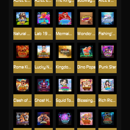
Aztec Empire
Aztec Empire 1000
The King Joker
Subway Runner
Alice's Wonder
Natural Ace
Lab 19 Mania
Mermaid's Market
Wonder Cuisine
Fishing's Paradise
Roma Kingdom
Lucky NangKwak
Kingdom Z
Dino Pops
Punk Star
Clash of War
Ghost House
Squid Toon
Blessing of the Ox
Rich Rich Water