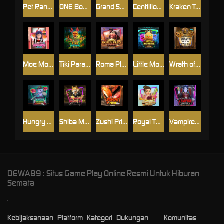
Pet Ranger
ONE Boxing
Grand Shine
Centillion Gods
Kraken Treasure
Moe Moe Cute
Tiki Paradise
Roma Plus
Little Monster
Wrath of Egypt
Hungry Krahung
Shiba Mogul
Zushi Prime
Royal Thai Dessert
Vampire Hunter
DEWA89 : Situs Game Play Online Resmi Untuk Hiburan
Semata
Kebijaksanaan
Platform
Kategori
Dukungan
Komunitas