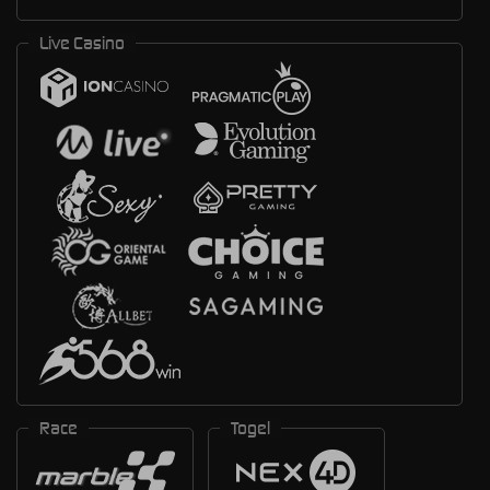
Live Casino
Race
Togel