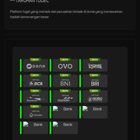
TARUHAN TOGEL
Platform togel yang menarik dari perusahan terbaik di dunia yang menawarkan
hadiah kemenangan besar