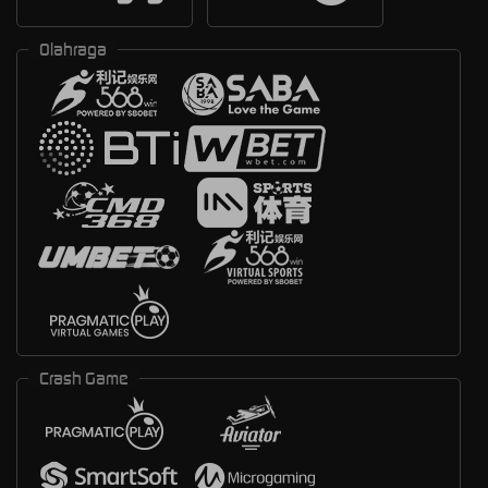
Olahraga
Crash Game