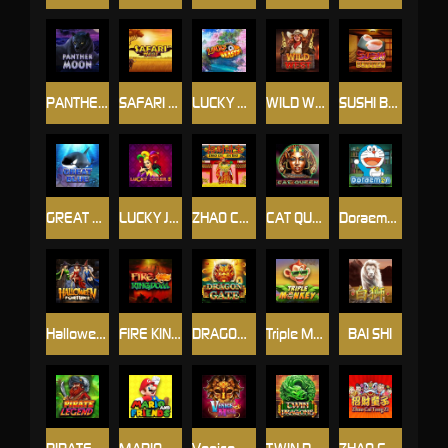
PANTHER MOON
SAFARI HEAT
LUCKY BEASTS
WILD WEST
SUSHI BONANZA
GREAT BLUE
LUCKY JOKER 5
ZHAO CAI JIN BAO
CAT QUEEN
Doraemon
Halloween Fortune
FIRE KINGDOM
DRAGON GATE
Triple Monkey
BAI SHI