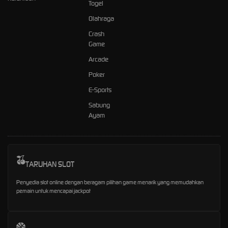
Togel
Olahraga
Crash
Game
Arcade
Poker
E-Sports
Sabung
Ayam
TARUHAN SLOT
Penyedia slot online dengan beragam pilihan game menarik yang memudahkan
pemain untuk mencapai jackpot