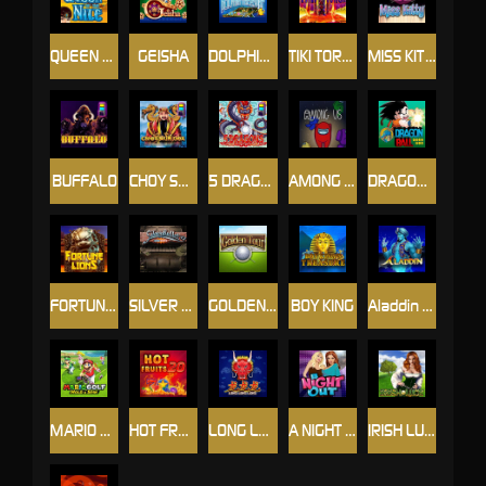
QUEEN OF THE NILE
GEISHA
DOLPHIN TREASURE
TIKI TORCH
MISS KITTY
BUFFALO
CHOY SUN DOA
5 DRAGONS
AMONG US
DRAGON BALL
FORTUNE LIONS
SILVER BULLET
GOLDEN TOUR
BOY KING
Aladdin Wishes
MARIO GOLF
HOT FRUITS 20
LONG LONG LONG
A NIGHT OUT
IRISH LUCK