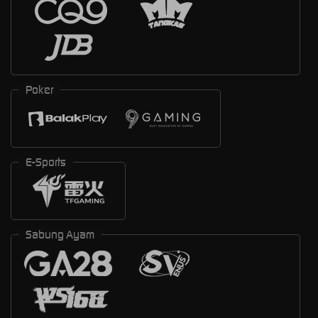
Poker
E-Sports
Sabung Ayam