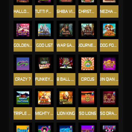
HALLOWIN
TUTTI FRUTTI
SHIBA VILLAGE
CHRISTMAS GIFT
NEZHA DEMON REBORN
GOLDEN LOTUS
GOD LIST
WAR SAINT
JOURNEY WEST
DOG FORTUNE
CRAZY 7
FUNKEY MONKEY
8 BALL SLOTS
CIRCUS
JIN QIAN WA
TRIPLE TWISTER
MIGHTY SPARTAN
LION KING
50 LIONS
50 DRAGONS