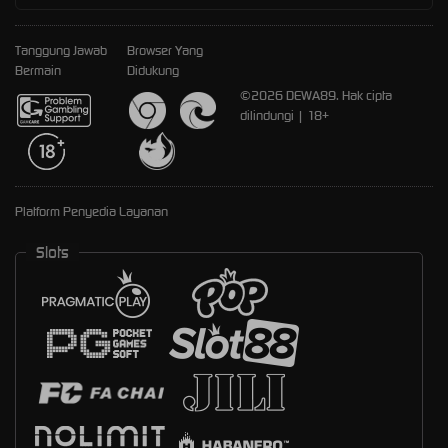
Tanggung Jawab
Browser Yang
Bermain
Didukung
©2026 DEWA89. Hak cipta
dilindungi | 18+
Platform Penyedia Layanan
Slots