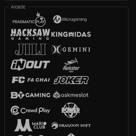
Arcade