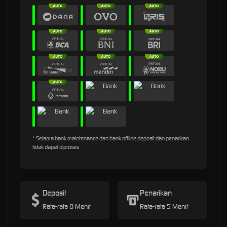
* Selama bank maintenance dan bank offline deposit dan penarikan
tidak dapat diproses
Deposit
Penarikan
Rata-rata 0 Menit
Rata-rata 5 Menit