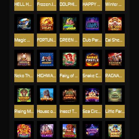
HELL HOT 100
Frozen Joker
DOLPHIN REEF
HAPPY NEW YEAR
Winter Magic
Magic Wheel
FORTUNE DRUM
GREEN GOLD
Club Party
Cai Shen Do
Neko The Fortune Cat
HIGHWAY KING
Fairy of Riches
Snake Castle
RAGNAROK FIRE STORM
Rising Maya
House of Dog
Insect Temple
Sea Circus
Little Farm