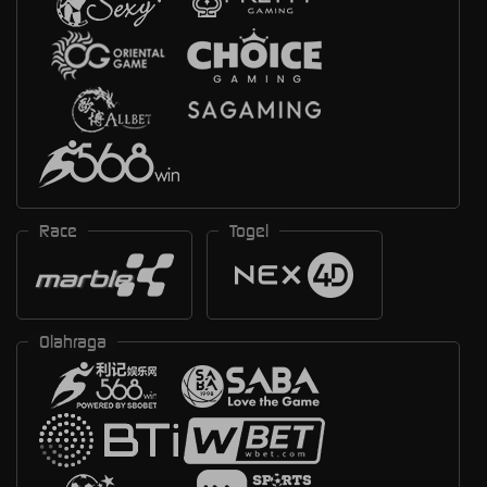
Race
Togel
Olahraga