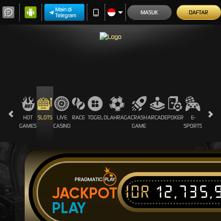
Main di
MASUK
DAFTAR
Telegram
HOT
SLOTS
LIVE
RACE
TOGEL
OLAHRAGA
CRASH
ARCADE
POKER
E-
SABUN
GAMES
CASINO
GAME
SPORTS
AYAM
IDR
12,735,
JACKPOT
PLAY