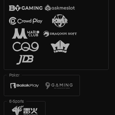
Poker
E-Sports