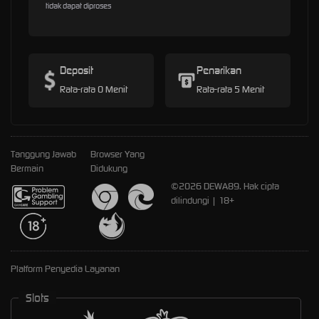
tidak dapat diproses
Deposit
Penarikan
Rata-rata 0 Menit
Rata-rata 5 Menit
Tanggung Jawab
Browser Yang
Bermain
Didukung
©2026 DEWA89. Hak cipta
dilindungi | 18+
Platform Penyedia Layanan
Slots