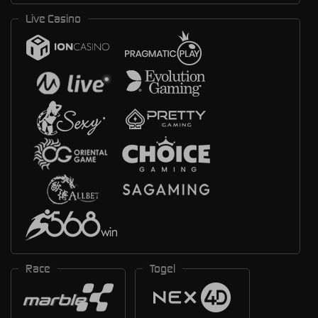
Live Casino
Race
Togel