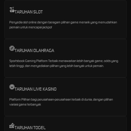
TARUHAN SLOT
Penyedia slot online dengan beragam pilihan game menarik yang memudahkan
pemain untuk mencapai jackpot
TARUHAN OLAHRAGA
Sportsbook Gaming Platform Terbaik menawarkan lebih banyak game, odds yang
lebih tinggi, dan menyediakan pilihan yang lebih banyak untuk pemain.
TARUHAN LIVE KASINO
Platform Pilihan bagi perusahaan-perusahaan terbaik di dunia, dengan pilihan
variasi game terbanyak
TARUHAN TOGEL