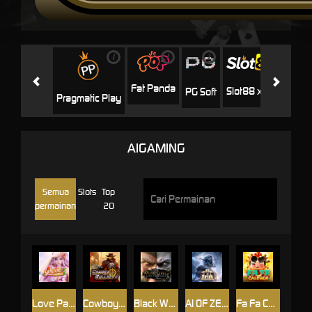
i
i
i
i
i
Facha
Fat Panda
Slot88 x PP
PG Soft
Pragmatic Play
AIGAMING
Semua
Slots
Top
permainan
20
Love Paradise
Cowboy Bullseye
Black WuKong
AI OF ZEUS
Fa Fa Caishen