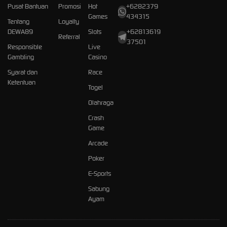
Pusat Bantuan
Promosi
Hot
+6282379
Games
434315
Tentang
Loyalty
DEWA89
Slots
+62813619
Referral
37501
Responsible
Live
Gambling
Casino
Syarat dan
Race
Ketentuan
Togel
Olahraga
Crash
Game
Arcade
Poker
E-Sports
Sabung
Ayam