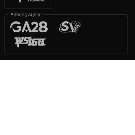
Sabung Ayam