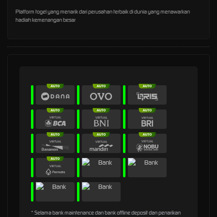
Platform togel yang menarik dari perusahan terbaik di dunia yang menawarkan
hadiah kemenangan besar
* Selama bank maintenance dan bank offline deposit dan penarikan