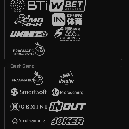
Crash Game