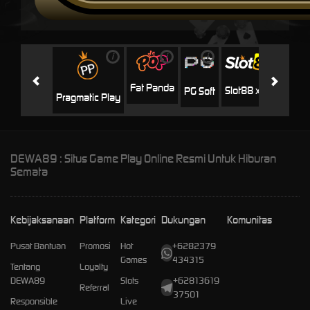
i
i
i
i
i
Facha
Fat Panda
Slot88 x PP
PG Soft
Pragmatic Play
DEWA89 : Situs Game Play Online Resmi Untuk Hiburan
Semata
Kebijaksanaan
Platform
Kategori
Dukungan
Komunitas
Pusat Bantuan
Promosi
Hot
+6282379
Games
434315
Tentang
Loyalty
DEWA89
Slots
+62813619
Referral
37501
Responsible
Live