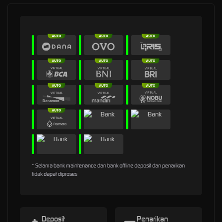
* Selama bank maintenance dan bank offline deposit dan penarikan
tidak dapat diproses
Deposit
Penarikan