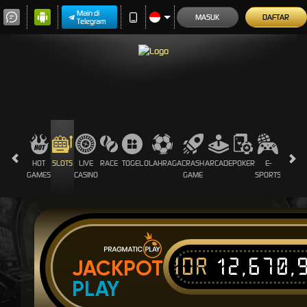
Main di
MASUK
DAFTAR
Telegram
HOT
SLOTS
LIVE
RACE
TOGEL
OLAHRAGA
CRASH
ARCADE
POKER
E-
SABUN
GAMES
CASINO
GAME
SPORTS
AYAM
IDR
12,670,
JACKPOT
PLAY