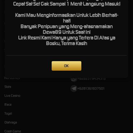
Cepat Sat Set Gak Sampai 1 Menit Langsung Masuk!
Kebijaksanaan
Platform
Kami Mau Menginformasikan Untuk Lebih Berhati-
hati
Pusat Bantuan
Promosi
Banyak Penipuan yang Meng-atasnamakan
Dewa89 Untuk Saat Ini
Tentang DEWA89
Loyalty
Link Resmi Kami Hanya yang Tertera Di Atas ya
Responsible Gambling
Referral
Bosku, Terima Kasih
Syarat dan Ketentuan
OK
Kategori
Dukungan
Hot Games
+6282379434315
Slots
+6281361937501
Live Casino
Race
Togel
Olahraga
Crash Game