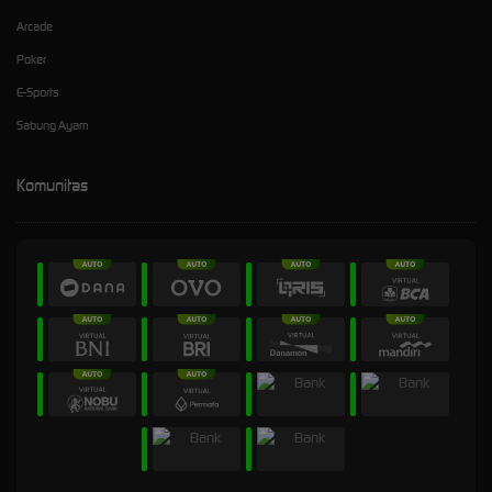
Arcade
Poker
E-Sports
Sabung Ayam
Komunitas